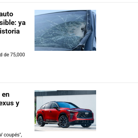
auto
sible: ya
istoria
d de 75,000
o en
exus y
UV coupés",