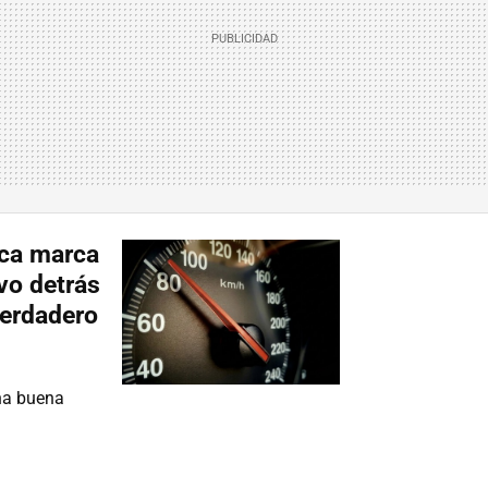
nca marca
vo detrás
verdadero
na buena