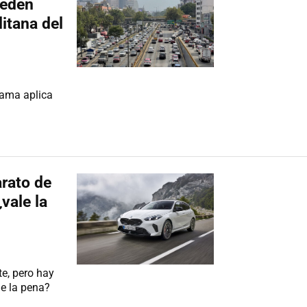
ueden
itana del
rama aplica
rato de
vale la
e, pero hay
e la pena?