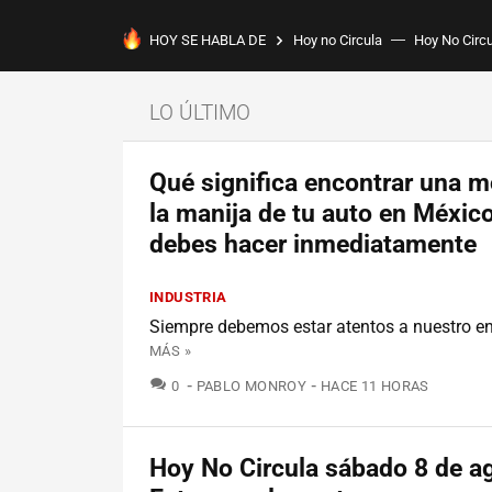
HOY SE HABLA DE
Hoy no Circula
Hoy No Circ
LO ÚLTIMO
Qué significa encontrar una 
la manija de tu auto en Méxic
debes hacer inmediatamente
INDUSTRIA
Siempre debemos estar atentos a nuestro e
MÁS »
COMENTARIOS
0
PABLO MONROY
HACE 11 HORAS
Hoy No Circula sábado 8 de a