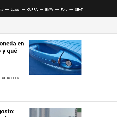
ula
Lexus
CUPRA
BMW
Ford
SEAT
moneda en
o y qué
ntorno
LEER
gosto: