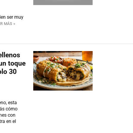
den ser muy
ER MÁS »
ellenos
un toque
olo 30
eno, esta
brás cómo
nes con
ra en el