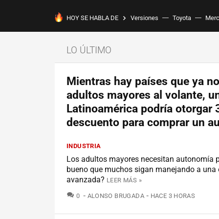
HOY SE HABLA DE
Versiones
Toyota
Mer
LO ÚLTIMO
Mientras hay países que ya no
adultos mayores al volante, u
Latinoamérica podría otorgar
descuento para comprar un a
INDUSTRIA
Los adultos mayores necesitan autonomía p
bueno que muchos sigan manejando a una
avanzada?
LEER MÁS »
COMENTARIOS
0
ALONSO BRUGADA
HACE 3 HORAS