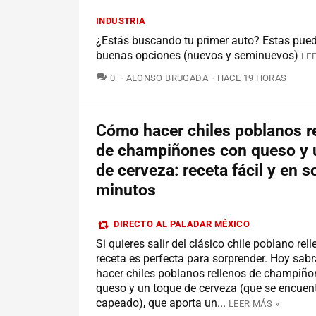
INDUSTRIA
¿Estás buscando tu primer auto? Estas pue
buenas opciones (nuevos y seminuevos)
LE
COMENTARIOS
0
ALONSO BRUGADA
HACE 19 HORAS
Cómo hacer chiles poblanos r
de champiñones con queso y 
de cerveza: receta fácil y en s
minutos
DIRECTO AL PALADAR MÉXICO
Si quieres salir del clásico chile poblano rell
receta es perfecta para sorprender. Hoy sa
hacer chiles poblanos rellenos de champiño
queso y un toque de cerveza (que se encuent
capeado), que aporta un...
LEER MÁS »