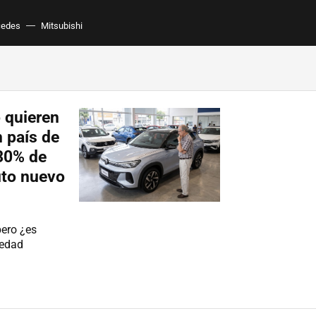
cedes
Mitsubishi
 quieren
n país de
 30% de
uto nuevo
ero ¿es
 edad