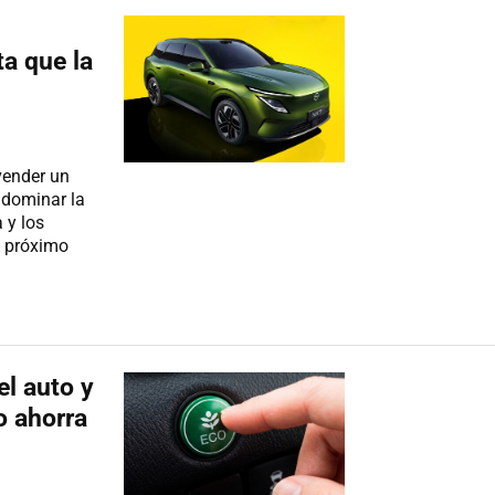
a que la
vender un
 dominar la
 y los
u próximo
l auto y
o ahorra