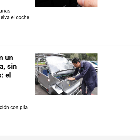
arias
elva el coche
n un
a, sin
: el
ción con pila