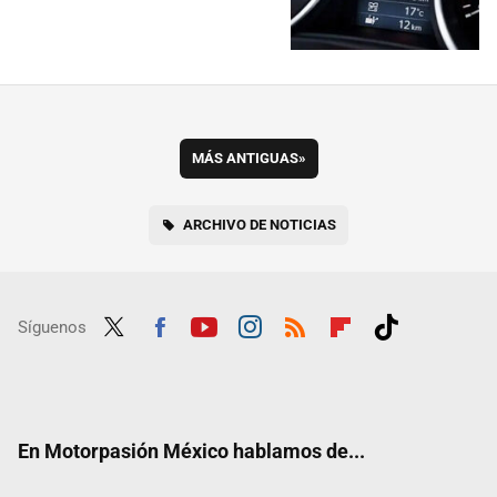
MÁS ANTIGUAS
»
ARCHIVO DE NOTICIAS
Síguenos
Twit
Fac
Yout
Inst
RSS
Flip
Tikt
ter
ebo
ube
agra
boar
ok
ok
m
d
En Motorpasión México hablamos de...