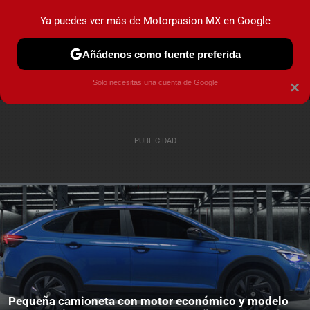
Ya puedes ver más de Motorpasion MX en Google
MENÚ
NUEVO
Añádenos como fuente preferida
PRUEBAS
INDUSTRIA
HOY NO CIRCULA
LANZAMIEN
Solo necesitas una cuenta de Google
×
Pequeña camioneta con motor económico y modelo