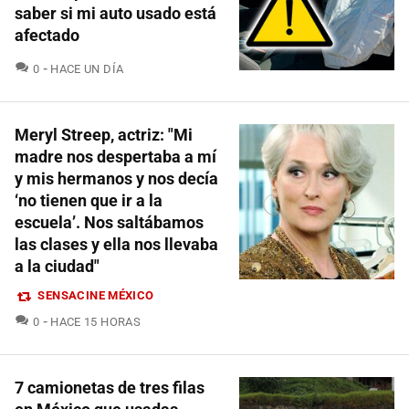
saber si mi auto usado está
afectado
COMENTARIOS
0
HACE UN DÍA
Meryl Streep, actriz: "Mi
madre nos despertaba a mí
y mis hermanos y nos decía
‘no tienen que ir a la
escuela’. Nos saltábamos
las clases y ella nos llevaba
a la ciudad"
SENSACINE MÉXICO
COMENTARIOS
0
HACE 15 HORAS
7 camionetas de tres filas