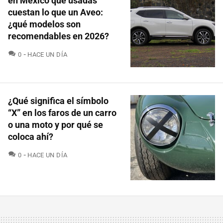
en México que usadas
cuestan lo que un Aveo:
¿qué modelos son
recomendables en 2026?
COMENTARIOS
0
HACE UN DÍA
¿Qué significa el símbolo
“X” en los faros de un carro
o una moto y por qué se
coloca ahí?
COMENTARIOS
0
HACE UN DÍA