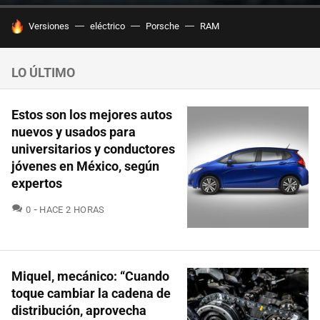
HOY SE HABLA DE
Versiones
eléctrico
Porsche
RAM
LO ÚLTIMO
Estos son los mejores autos
nuevos y usados para
universitarios y conductores
jóvenes en México, según
expertos
COMENTARIOS
0
HACE 2 HORAS
Miquel, mecánico: “Cuando
toque cambiar la cadena de
distribución, aprovecha