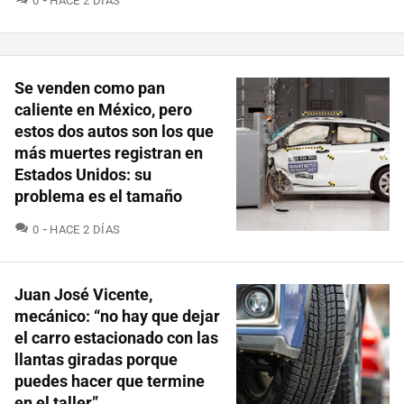
0
HACE 2 DÍAS
Se venden como pan
caliente en México, pero
estos dos autos son los que
más muertes registran en
Estados Unidos: su
problema es el tamaño
COMENTARIOS
0
HACE 2 DÍAS
Juan José Vicente,
mecánico: “no hay que dejar
el carro estacionado con las
llantas giradas porque
puedes hacer que termine
en el taller”